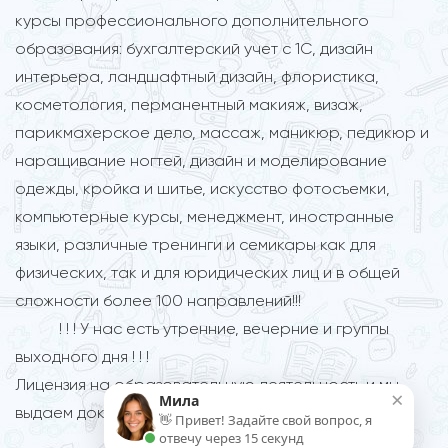
курсы профессионального дополнительного
образования: бухгалтерский учет с 1С, дизайн
интерьера, ландшафтный дизайн, флористика,
косметология, перманентный макияж, визаж,
парикмахерское дело, массаж, маникюр, педикюр и
наращивание ногтей, дизайн и моделирование
одежды, кройка и шитье, искусство фотосъемки,
компьютерные курсы, менеджмент, иностранные
языки, различные тренинги и семикары как для
физических, так и для юридических лиц и в общей
сложности более 100 направлений!!!
! ! ! У нас есть утренние, вечерние и группы
выходного дня ! ! !
Лицензия на образовательную деятельность и мы
×
Мила
выдаем документы установленного образца!
👋 Привет! Задайте свой вопрос, я
отвечу через 15 секунд