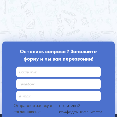
Остались вопросы? Заполните
форму и мы вам перезвоним!
Контакты
политикой
Отправляя заявку я
конфиденциальности
соглашаюсь с