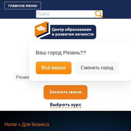
К
ГЛАВНОЕ МЕНЮ
контенту
Ваш город
Рязань??
+7 (4912) 70-00-88
Всё верно
Сменить город
+7 (900) 609-21-80
Заказать звонок
Выбрать курс
Home
»
Для бизнеса