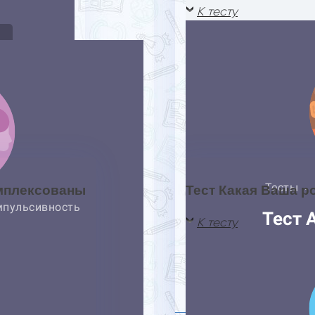
К тесту
омплексованы
Тест Какая Ваша р
К тесту