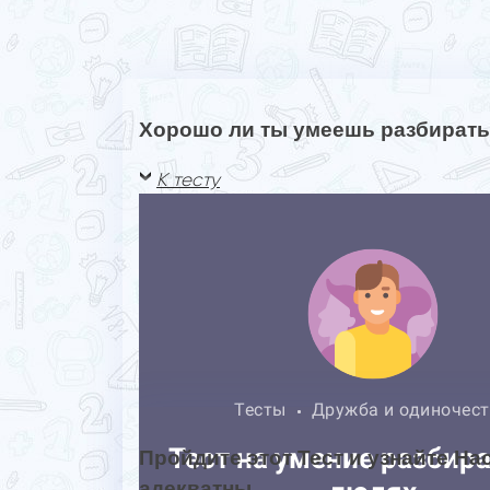
Хорошо ли ты умеешь разбирать
К тесту
Пройдите этот Тест и узнайте Н
адекватны