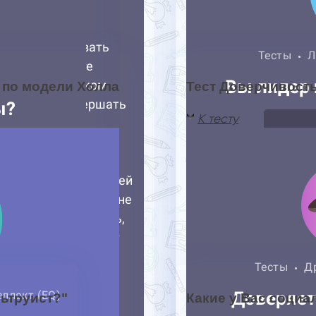
 по модели Холла
Тест Доверчивост
К тесту
льтруист?"
Какие у Вас социа