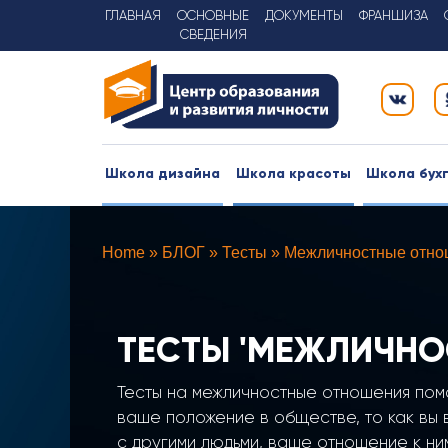
К
ГЛАВНАЯ
ОСНОВНЫЕ
ДОКУМЕНТЫ
ФРАНШИЗА
контенту
СВЕДЕНИЯ
Школа дизайна
Школа красоты
Школа бух
Home
»
БЛОГ
»
Тесты
»
Межличностные отно
ТЕСТЫ 'МЕЖЛИЧНО
Тесты на межличностные отношения пом
ваше положение в обществе, то как вы
с другими людьми, ваше отношение к ним