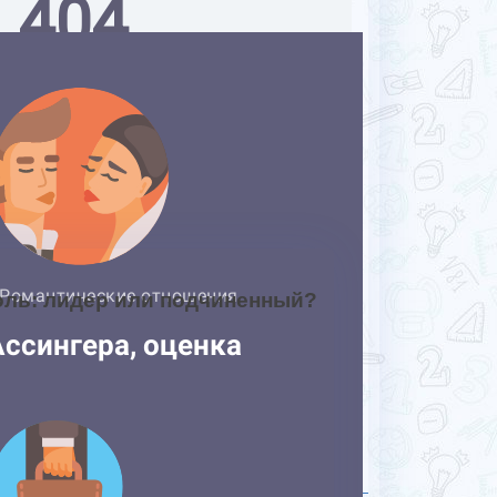
оль: лидер или подчиненный?