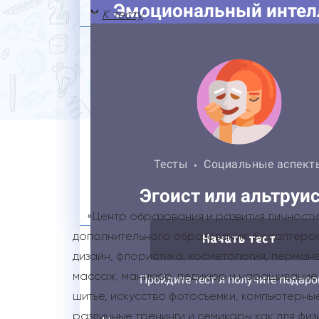
К тесту
«Центр образования и развития личности
дополнительного образования: бухгалтерск
дизайн, флористика, косметология, перман
массаж, маникюр, педикюр и наращивание 
шитье, искусство фотосъемки, компьютерные
различные тренинги и семикары как для физ