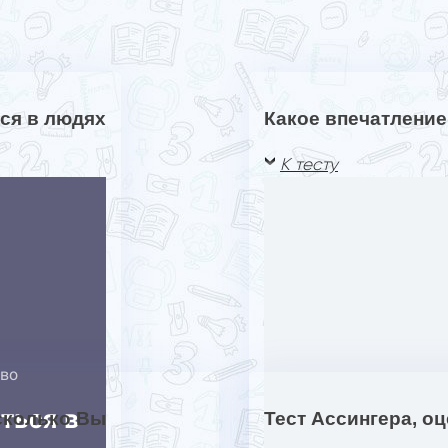
ся в людях
Какое впечатлени
К тесту
асколько Вы
Тест Ассингера, о