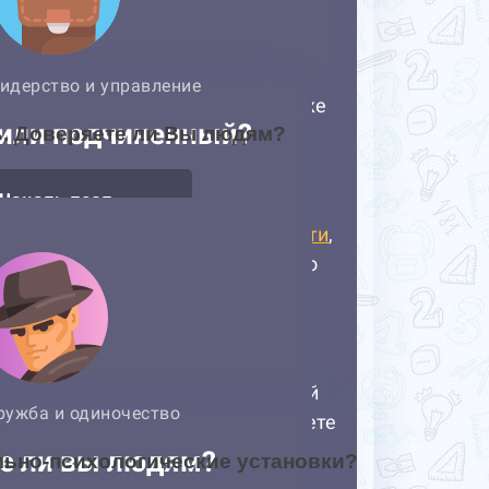
ь. Доверяете ли Вы людям?
льно-психологические установки?