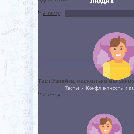
К тесту
Тест Узнайте, насколько вы зак
К тесту