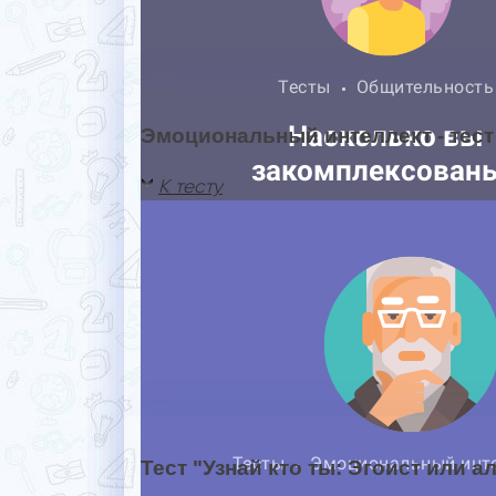
Эмоциональный интеллект - тест
К тесту
Тест "Узнай кто ты: Эгоист или а