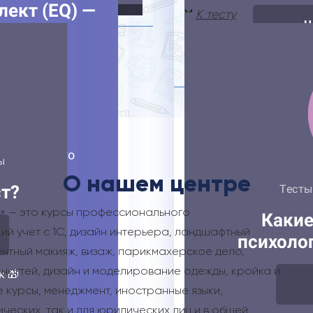
К тесту
О нашем центре
» — это курсы профессионального
ий учет с 1С, дизайн интерьера, ландшафтный
ентный макияж, визаж, парикмахерское дело,
ногтей, дизайн и моделирование одежды, кройка и
 курсы, менеджмент, иностранные языки,
ических, так и для юридических лиц и в общей