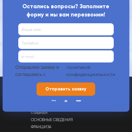
Остались вопросы? Заполните
форму и мы вам перезвоним!
Как нас найти?
Контакты
политикой
Отправляя заявку я
конфиденциальности
соглашаюсь с
+7 (4912) 70-00-88,
+7 (900) 609-21-80
г. Рязань, ул. Татарская, д. 65
ГЛАВНАЯ
ОСНОВНЫЕ СВЕДЕНИЯ
ФРАНШИЗА