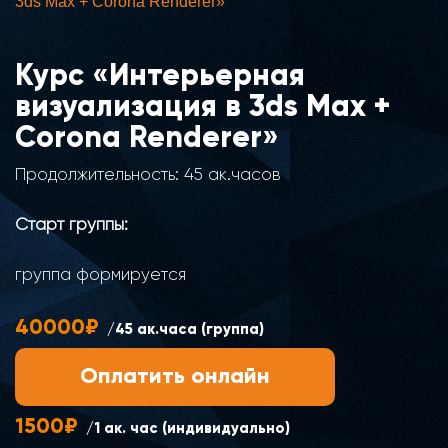
3ds Max + Corona Renderer»
Курс «Интерьерная
визуализация в 3ds Max +
Corona Renderer»
Продолжительность: 45 ак.часов
Старт группы:
группа формируется
40000₽
/45 ак.часа (группа)
Оплатить онлайн
1500₽
/1 ак. час (индивидуально)