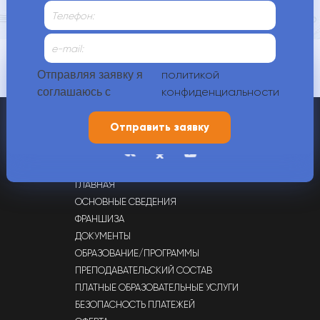
Контакты
политикой
Отправляя заявку я
конфиденциальности
соглашаюсь с
+7 (4912) 70-00-88,
+7 (900) 609-21-80
г. Рязань, ул. Татарская, д. 65
ГЛАВНАЯ
ОСНОВНЫЕ СВЕДЕНИЯ
ФРАНШИЗА
ДОКУМЕНТЫ
ОБРАЗОВАНИЕ/ПРОГРАММЫ
ПРЕПОДАВАТЕЛЬСКИЙ СОСТАВ
ПЛАТНЫЕ ОБРАЗОВАТЕЛЬНЫЕ УСЛУГИ
БЕЗОПАСНОСТЬ ПЛАТЕЖЕЙ