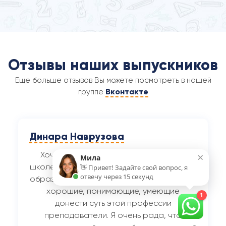
Отзывы наших выпускников
Еще больше отзывов Вы можете посмотреть в нашей
Вконтакте
группе
Яна П.
×
Хочу выразить огромную благодарность
Мила
сотрудникам, преподавателям
👋 Привет! Задайте свой вопрос, я
отвечу через 15 секунд
замечательного обучающего Центра.
Уникальное место, где можно освоить
1
множество интересных и любимых
профессий, и воплотить свои мечты в