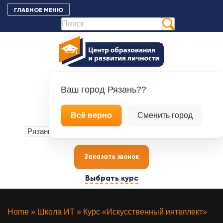
К
ГЛАВНОЕ МЕНЮ
контенту
Ваш город
Рязань??
+7 (4912) 70-00-88
Всё верно
Сменить город
+7 (900) 609-21-80
Заказать звонок
Выбрать курс
Home
»
Школа ИТ
»
Курс «Искусственный интеллект»