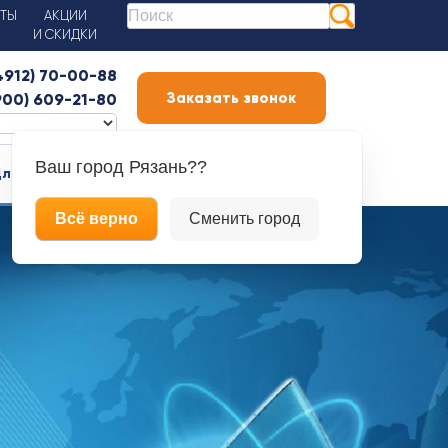
КТЫ
АКЦИИ
И СКИДКИ
(4912) 70-00-88
Заказать звонок
900) 609-21-80
Ваш город
Рязань??
ля бизнеса
ДЛЯ СЕБЯ
Онлайн курсы
БЛОГ
Всё верно
Сменить город