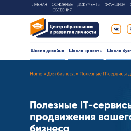
К
ГЛАВНАЯ
ОСНОВНЫЕ
ДОКУМЕНТЫ
ФРАНШИЗА
контенту
СВЕДЕНИЯ
Школа дизайна
Школа красоты
Школа бух
Home
»
Для бизнеса
»
Полезные IT-сервисы 
Полезные IT-сервис
продвижения вашег
бизнеса