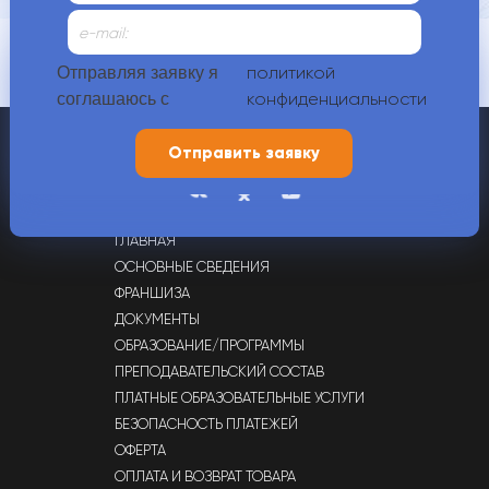
Контакты
политикой
Отправляя заявку я
конфиденциальности
соглашаюсь с
+7 (4912) 70-00-88,
+7 (900) 609-21-80
г. Рязань, ул. Татарская, д. 65
ГЛАВНАЯ
ОСНОВНЫЕ СВЕДЕНИЯ
ФРАНШИЗА
ДОКУМЕНТЫ
ОБРАЗОВАНИЕ/ПРОГРАММЫ
ПРЕПОДАВАТЕЛЬСКИЙ СОСТАВ
ПЛАТНЫЕ ОБРАЗОВАТЕЛЬНЫЕ УСЛУГИ
БЕЗОПАСНОСТЬ ПЛАТЕЖЕЙ
ОФЕРТА
ОПЛАТА И ВОЗВРАТ ТОВАРА