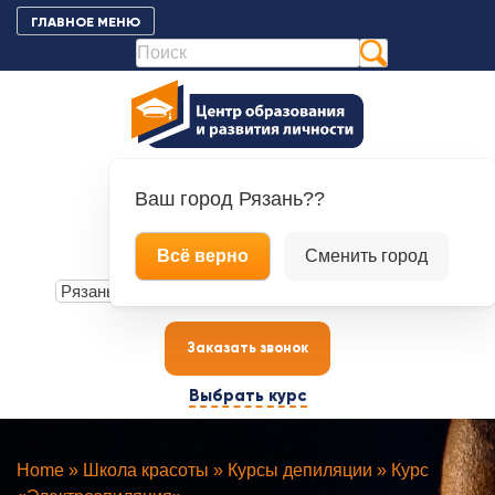
К
ГЛАВНОЕ МЕНЮ
контенту
Ваш город
Рязань??
+7 (4912) 70-00-88
Всё верно
Сменить город
+7 (900) 609-21-80
Заказать звонок
Выбрать курс
Home
»
Школа красоты
»
Курсы депиляции
»
Курс