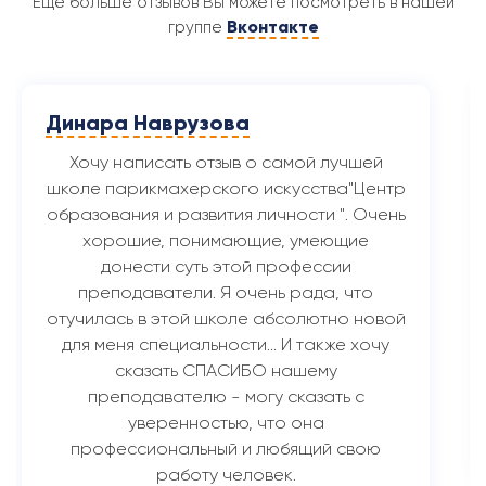
Еще больше отзывов Вы можете посмотреть в нашей
Вконтакте
группе
Яна П.
Хочу выразить огромную благодарность
сотрудникам, преподавателям
замечательного обучающего Центра.
Уникальное место, где можно освоить
множество интересных и любимых
профессий, и воплотить свои мечты в
реальность. Мне всегда хотелось себя
попробовать в индустрии красоты, а
именно привлекает работа связанная с
маникюром. Решила найти подходящие
курсы и нисколько не жалею , что прошла
обучение именно…