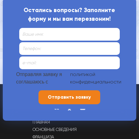
Когда занятия проходят?
Остались вопросы? Заполните
форму и мы вам перезвоним!
Как нас найти?
Контакты
политикой
Отправляя заявку я
конфиденциальности
соглашаюсь с
+7 (4912) 70-00-88,
+7 (900) 609-21-80
г. Рязань, ул. Татарская, д. 65
ГЛАВНАЯ
ОСНОВНЫЕ СВЕДЕНИЯ
ФРАНШИЗА