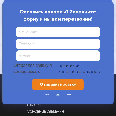
Когда занятия проходят?
Остались вопросы? Заполните
форму и мы вам перезвоним!
Как нас найти?
Контакты
политикой
Отправляя заявку я
конфиденциальности
соглашаюсь с
+7 (4912) 70-00-88,
+7 (900) 609-21-80
г. Рязань, ул. Татарская, д. 65
ГЛАВНАЯ
ОСНОВНЫЕ СВЕДЕНИЯ